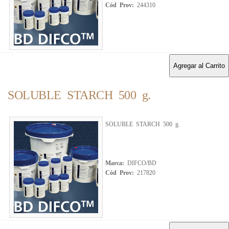
Cód Prov:
244310
Agregar al Carrito
SOLUBLE STARCH 500 g.
SOLUBLE STARCH 500 g.
Marca:
DIFCO/BD
Cód Prov:
217820