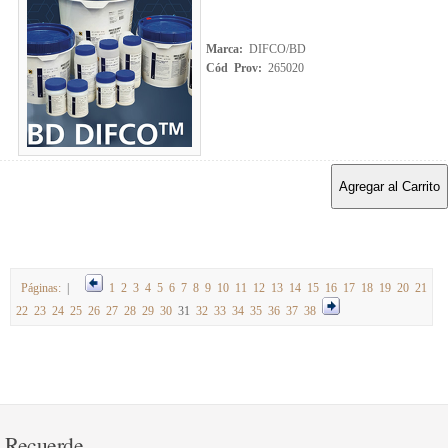
Marca:
DIFCO/BD
Cód Prov:
265020
Agregar al Carrito
Páginas:
|
1
2
3
4
5
6
7
8
9
10
11
12
13
14
15
16
17
18
19
20
21
22
23
24
25
26
27
28
29
30
31
32
33
34
35
36
37
38
Recuerde