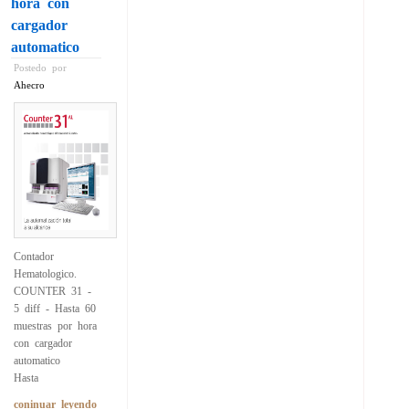
hora con
cargador
automatico
Postedo por
Ahecro
Contador
Hematologico.
COUNTER 31 -
5 diff - Hasta 60
muestras por hora
con cargador
automatico
Hasta
coninuar leyendo