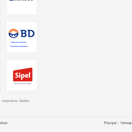
 respectivos dueños
eshout
Principal
|
Sitemap