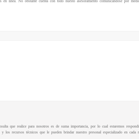
s en linea. No obstante cuenta con todo nuesto asesoramiento comunicandose por medio 
sulta que realice para nosotros es de suma importancia, por lo cual estaremos respon
n y los recursos técnicos que le pueden brindar nuestro presonal especializado en cada r