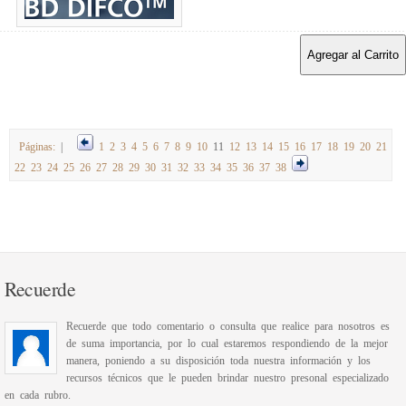
Agregar al Carrito
Páginas:
|
1
2
3
4
5
6
7
8
9
10
11
12
13
14
15
16
17
18
19
20
21
22
23
24
25
26
27
28
29
30
31
32
33
34
35
36
37
38
Recuerde
Recuerde que todo comentario o consulta que realice para nosotros es
de suma importancia, por lo cual estaremos respondiendo de la mejor
manera, poniendo a su disposición toda nuestra información y los
recursos técnicos que le pueden brindar nuestro presonal especializado
en cada rubro.